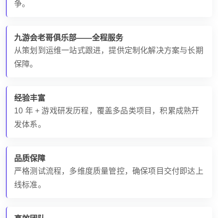
争。
九游会老哥俱乐部——全程服务
从策划到运维一站式跟进，提供定制化解决方案与长期
保障。
经验丰富
10 年 + 游戏研发历程，覆盖多品类项目，积累成熟开
发体系。
品质保障
严格测试流程，多维度质量管控，确保项目交付即达上
线标准。