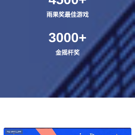
雨果奖最佳游戏
3000
+
金摇杆奖