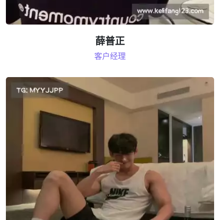
薛普正
客户经理