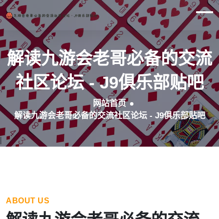
解读九游会老哥必备的交流
社区论坛 - J9俱乐部贴吧
网站首页
解读九游会老哥必备的交流社区论坛 - J9俱乐部贴吧
ABOUT US