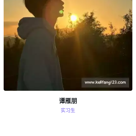
谭雁朋
实习生