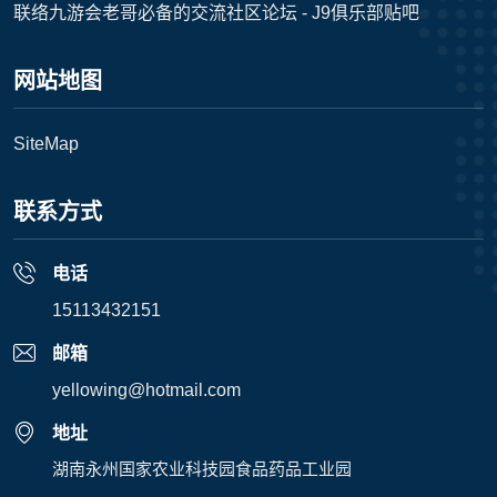
联络九游会老哥必备的交流社区论坛 - J9俱乐部贴吧
网站地图
SiteMap
联系方式
电话
15113432151
邮箱
yellowing@hotmail.com
地址
湖南永州国家农业科技园食品药品工业园