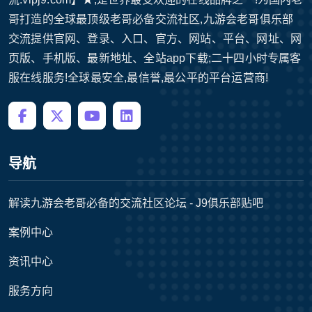
哥打造的全球最顶级老哥必备交流社区,九游会老哥俱乐部
交流提供官网、登录、入口、官方、网站、平台、网址、网
页版、手机版、最新地址、全站app下载;二十四小时专属客
服在线服务!全球最安全,最信誉,最公平的平台运营商!
导航
解读九游会老哥必备的交流社区论坛 - J9俱乐部贴吧
案例中心
资讯中心
服务方向